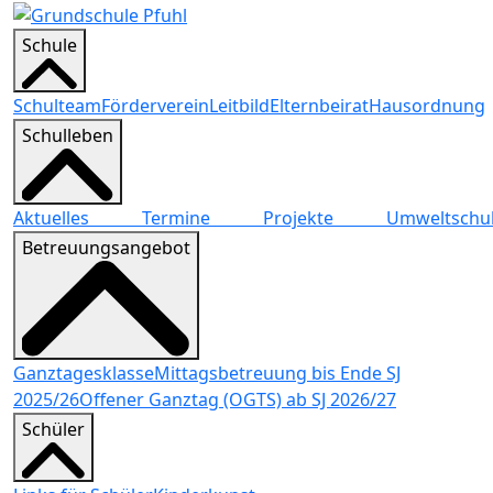
Schule
Schulteam
Förderverein
Leitbild
Elternbeirat
Hausordnung
Schulleben
Aktuelles
Termine
Projekte
Umwelts
Betreuungsangebot
Ganztagesklasse
Mittagsbetreuung bis Ende SJ
2025/26
Offener Ganztag (OGTS) ab SJ 2026/27
Schüler