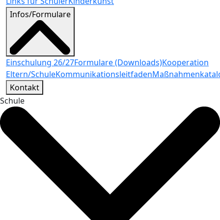
Links für Schüler
Kinderkunst
Infos/Formulare
Einschulung 26/27
Formulare (Downloads)
Kooperation
Eltern/Schule
Kommunikationsleitfaden
Maßnahmenkatal
Kontakt
Schule